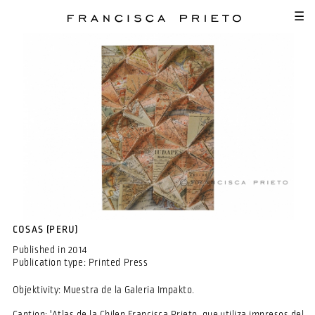
SKIP TO MAIN CONTENT
☰
COSAS (PERU)
Published in
2014
Publication type:
Printed Press
Objektivity: Muestra de la Galeria Impakto.
Caption: 'Atlas de la Chilen Francisca Prieto, que utiliza impresos del